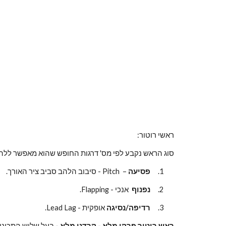
ראשי רוטור:
סוג הראש נקבע לפי מס' דרגות החופש שהוא מאפשר ללה
1.     
פסיעה
 –  Pitch - סיבוב הלהב סביב ציר האורך.
2.     
נפנוף
  אנכי - Flapping.
3.     
רדיפה/נסיגה
 אופקית - Lead Lag.
ראש רוטור פרקי מלא - קרדני מלא - 
בעל שלוש התכונות