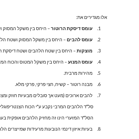
אלו מגדירים את:
1.     
עומס דיסקת הרוטור
 – היחס בין משקל המסוק 
2.     
עומס להבים
 – היחס בין משקל המסוק ושטח הלה
3.     
מוצקות
 – היחס בין שטח הלהבים ושטח דיסקת הר
4.     
עומס המנוע
 – היחס בין משקל המטוס והכוח המר
5.     מהירות מרבית.
6.     מבנה רוטור – קשיח, חצי פרקי, פרקי מלא.
7.     להבים ארוכים (מעט אך סובלים מבעיות חוזק ומצויים בקונפליקט עם חלקי מטוס אחרים - הזנב), כנגד קצרים (ורבים המפחיתים היעילות עקב כניסה למערבולות הלהב שלפניהם).
        סל"ד הלהבים המרבי נקבע ע"י הכוח הצנטריפוגלי המרבי שיכול לשאת וכן מהמאך הקריטי.
        הסל"ד המזערי הינו זה מחזיק הלהבים אופקית בעת שמסתובבים.
8.     בעיות איזון דינמי הנובעות מרעידות שמייצרים הלהבים.