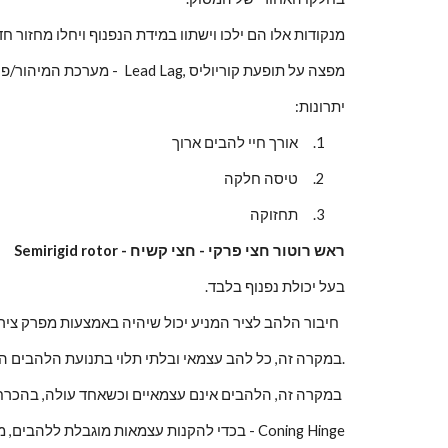
מנקודות אלו הם ילכו וישתוו במידת הנפנוף ויחלו מחזור 
.מערכת המיהור/פיגור -  Lead Lag, מפצה על תופעת קוריוליס
יתרונות:
1.     אורך חיי להבים ארוך
2.     טיסה חלקה
3.     תחזוקה 
ראש רוטור חצי פרקי - חצי קשיח - Semirigid rotor
בעל יכולת נפנוף בלבד.
.(Flapping Hinge   חיבור הלהב לציר המניע יכול שיהיה באמצעות מפרק צירי (ראה בתמונה שלעיל  
 .במקרה זה, כל להב עצמאי ובלתי תלוי בתנועת הלהבים האחרים ויכול שיהיה באמצעות נדנדה  היושבת על הציר המניע.
.במקרה זה, הלהבים אינם עצמאיים וכשאחד עולה, בהכרח השני יורד 
.בכדי להקנות עצמאות מוגבלת ללהבים, מוסיפים מפרק נוסף עבור כל אחד מהם - Coning Hinge