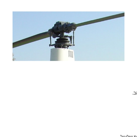
ב.
 שלעיל.