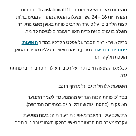
מהירות מעבר
ועילוי מעבר
 - Translational lift - בתחום 
המהירויות 16 – 24 קשר ומעלה, המסוק מתרחק ממערבולות 
קצות הלהבים ועל כן גרר הלהבים פוחת באופן משמעותי.  זה 
השלב בו עוזבים את כרית האוויר ועוברים לטיסה קדימה.
כרית אוויר - ראה הסבר על אפקט הקרקע במדור 
תופעות 
ייחודיות וחריגות
כמו כן, זרימת האוויר הכללית סביב המסוק, 
הופכת חלקה יותר
לכל אלו השפעה חיובית הן על רכיבי העילוי והסחב והן בהפחתת 
גרר.
השפעות אלו חלות גם על מדחף הזנב.
בסה"כ, פוחת הכוח הנדרש מהמנוע כדי לשמר התנועה 
האופקית, (בהסתייגות שזו תלויה גם במהירות הנדרשת).
את שלב עילוי המעבר מאפיינות רעידות הנובעות מפגיעת 
עקבת/מערבולות הרוטור הראשי בחלקו האחורי וברוטור הזנב.