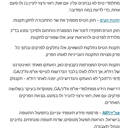
מתלמדי טיס לא נבחנים עליו. עם זאת, ראוי ורצוי לעיין בו ולו פעם 
אחת, כדי לדעת במה המדובר.
תקנות הטיס
 – חוק הטיס מסמיך את שר התחבורה לתקן תקנות.
חוק הטיס תפקידו ליצור את המסגרת והתחום ולפיכך נמנע בד"כ 
מלרדת לפרטים ולהוראות יצוע. אלו שמורים לתקנות.
תקנות הטיס נחלקות לנושאים. אלו נחלקים לפרקים ובתוך כל 
פרק מצויות התקנות הענייניות לאותו הפרק.
תקנות הטיס המצורפות כקבצים כאן, הועתקו מאתר האינטרנט 
של רת"א, אך דוללו לאלו בלבד הנדרשות לטייסי אז"מ ות"כ/GA. 
(דפי ה"תוכן" לא הועתקו והנדרש להן, יפנה לאתר רת"א – תקנות).
דרישות הידע ממתלמדי אז"מ ות"כ/GA, ממוקדות בעיקר בשלושה 
פרקים. עם זאת, ראוי ורצוי להכיר ולו במעט, גם את הפרקים 
האחרים.
פמ"ת/AIP
 – פרסומי מידע תעופתי עניינם בתפעול התעופה 
בישראל. הוראות תפעול מטוסים, שדות תעופה ומנחתים. נתיבים 
ונוהלי תעבורה.