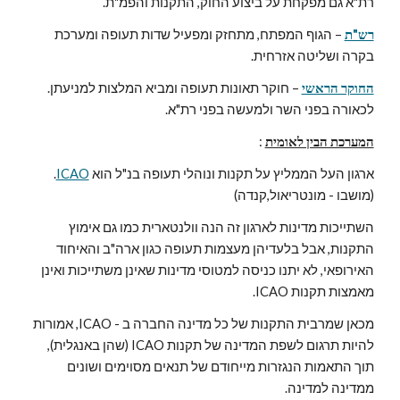
רת"א גם מפקחת על ביצוע החוק, התקנות והפמ"ת.
רש"ת
 – הגוף המפתח, מתחזק ומפעיל שדות תעופה ומערכת 
בקרה ושליטה אזרחית.
החוקר הראשי
 – חוקר תאונות תעופה ומביא המלצות למניעתן. 
לכאורה בפני השר ולמעשה בפני רת"א.
המערכת הבין לאומית
 :
ארגון העל הממליץ על תקנות ונוהלי תעופה בנ"ל הוא 
ICAO
. 
(מושבו - מונטריאול,קנדה)
השתייכות מדינות לארגון זה הנה וולנטארית כמו גם אימוץ 
התקנות, אבל בלעדיהן מעצמות תעופה כגון ארה"ב והאיחוד 
האירופאי, לא יתנו כניסה למטוסי מדינות שאינן משתייכות ואינן 
מאמצות תקנות ICAO.
מכאן שמרבית התקנות של כל מדינה החברה ב - ICAO, אמורות 
להיות תרגום לשפת המדינה של תקנות ICAO (שהן באנגלית), 
תוך התאמות הנגזרות מייחודם של תנאים מסוימים ושונים 
ממדינה למדינה.