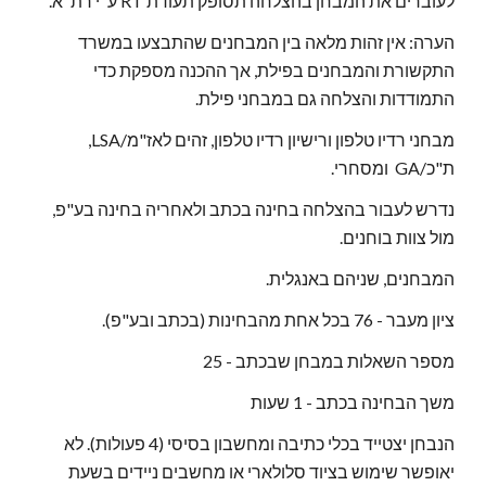
לעוברים את המבחן בהצלחה תסופק תעודת RT ע"י רת"א. 
הערה: אין זהות מלאה בין המבחנים שהתבצעו במשרד 
התקשורת והמבחנים בפילת, אך ההכנה מספקת כדי 
התמודדות והצלחה גם במבחני פילת.
מבחני רדיו טלפון ורישיון רדיו טלפון, זהים לאז"מ/LSA, 
ת"כ/GA  ומסחרי.
נדרש לעבור בהצלחה בחינה בכתב ולאחריה בחינה בע"פ, 
מול צוות בוחנים.
המבחנים, שניהם באנגלית.
ציון מעבר - 76 בכל אחת מהבחינות (בכתב ובע"פ).
מספר השאלות במבחן שבכתב - 25
משך הבחינה בכתב - 1 שעות
הנבחן יצטייד בכלי כתיבה ומחשבון בסיסי (4 פעולות). לא 
יאופשר שימוש בציוד סלולארי או מחשבים ניידים בשעת 