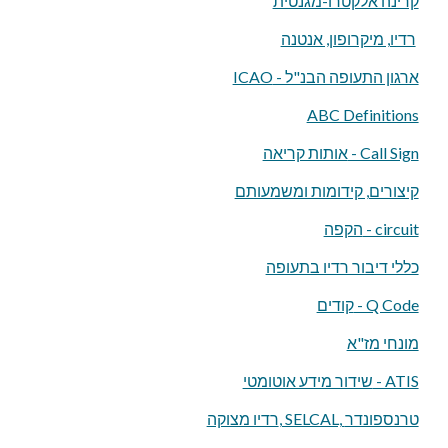
קרינה אלקטרו-מגנטית
רדיו, מיקרופון, אנטנה
ארגון התעופה הבנ"ל - ICAO
ABC Definitions
אותות קריאה - Call Sign
קיצורים, קידומות ומשמעותם
הקפה - circuit
כללי דיבור רדיו בתעופה
קודים - Q Code
מונחי מז"א
שידור מידע אוטומטי - ATIS
רדיו מצוקה, SELCAL, טרנספונדר