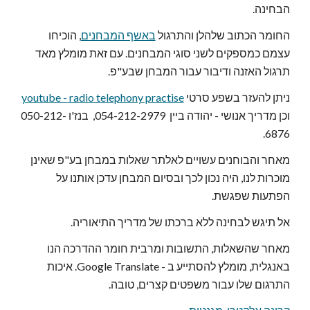
הבחינה.
החומר הכתוב שלהלן והתרגול 
באשף המבחנים
, הוכיחו 
עצמם כמספקים לשני סוגי המבחנים. עם זאת מומלץ מאד 
תרגול האזנה ודיבור עבור המבחן שבע"פ.
ניתן להעזר בשפע סרטי 
youtube - radio telephony practise
וכן מדריך אנושי - יהודה ביין  054-212-2979,  בנז'ו 050-212-
6876.
מאחר והבוחנים עשויים לאלתר שאלות במבחן בע"פ שאינן 
מוכרות לנו, היה נכון לכך ובסיום המבחן עדכן אותנו על 
הפתעות שפגשת.
אל תיגש לבחינה ללא ברכתו של מדריך התיאוריה.
מאחר שהשאלות, התשובות ומרבית חומר ההדרכה הנו 
באנגלית, מומלץ להסתייע ב - Google Translate. איכות 
התרגום שלו עבור משפטים קצרים, טובה.