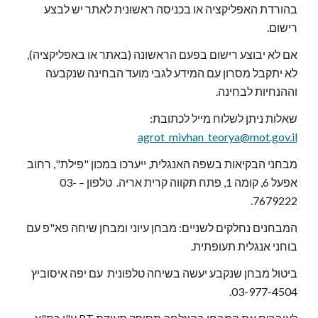
בהורדת האפליקציה או בכניסה ראשונית לאתר יש לבצע 
רישום.
אם לא יבוצע רישום בפעם הראשונה (באתר או באפליקציה), 
לא יתקבל מסרון עם המידע לגבי מועד הבחינה שנקבעה 
וההנחיות לבחינה.
שאלות ניתן לשלוח מייל לכתובת: 
agrot_mivhan_teorya@mot.gov.il
מבחני הבקיאות בשפה האנגלית, ייערכו במכון "פילת", רחוב 
אפעל 6, קומה 1, פתח תקווה קרית אריה.  טלפון – 03-
7679222.
המבחנים נחלקים לשניים: מבחן עיוני ומבחן שיחה פא"פ עם 
בוחני אנגלית תעופתית.
ביטול מבחן שנקבע יעשה בשיחה טלפונית  עם יפה איסוביץ  
03-977-4504.