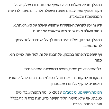
במהלך תרגול שאלות חוקה באשף המבחנים נדרש לקרא כל
תקנה וסעיף אשר עבורם מוצגת השאלה ולהכירם מעבר לדרישה
המצומצמת שבשאלה.
ידע זה יכין לקראת האפשרות שתופיע שאלה על סעיף אחר, או
ניסוח שאלה מעט שונה מזה שבאשף המבחנים.
במהלך המבחן, פמ"ת יהיה פתוח לך על צג נפרד. למד עצמך
להשתמש בו.
אף שהפמ"ת פתוח במבחן, אל תבנה על זה. למד אותו כאילו הוא
סגור .
כל שאלה לעניין פמ"ת, תופיע בראשיתה המלה פמ"ת.
המקורות לתקנות, הוראות ונהלי כטב"מ הנם רבים. להלן קישורים
האמורים להקיף כל הנדרש במבחן.
תפיסת רישוי מטיס כטב"מ
2019- טיוטת תקנות עובדי טיס
כטב"מ, אף שלא סיימה הליך חקיקה כדין, הנה ברת תוקף בכלל
ועבור המבחן בפרט.